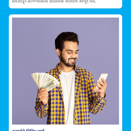
समजावून सांगण्यासाठी आवश्यक कौशल्ये जाणून घ्या.