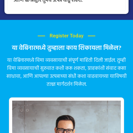
आणि बोनसद्वारे तुमचे उत्पन्न वाढू शकते.
Register Today
या वेबिनारमध्ये तुम्हाला काय शिकायला मिळेल?
या वेबिनारमध्ये विमा व्यवसायाची संपूर्ण माहिती दिली जाईल. तुम्ही
विमा व्यवसायाची सुरुवात कशी करू शकता, ग्राहकांशी संवाद कसा
साधावा, आणि आपल्या उत्पन्नाच्या संधी कशा वाढवायच्या याविषयी
तज्ज्ञ मार्गदर्शन मिळेल.